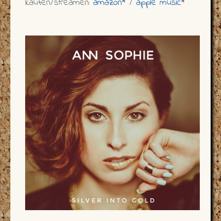
kaufen/streamen:
amazon
* /
apple music
*