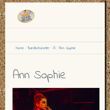
Home
Bands/Künstler
A
Ann Sophie
Ann Sophie