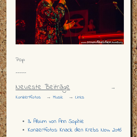
Pop
-----
Neueste Beiträge
→
Konzertfotos
→
Musik
→
Links
3. Album von Ann Sophie
Konzertfotos: Knack den Krebs Nov. 2016