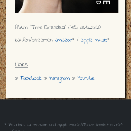
Album "Time Extended" (VÖ.: 08.10.2012)
kaufen/streamen:
amazon
* /
apple music
*
Links
»
Facebook
»
Instagram
»
Youtube
* Bei Links zu amazon und apple music/iTunes handelt es sich