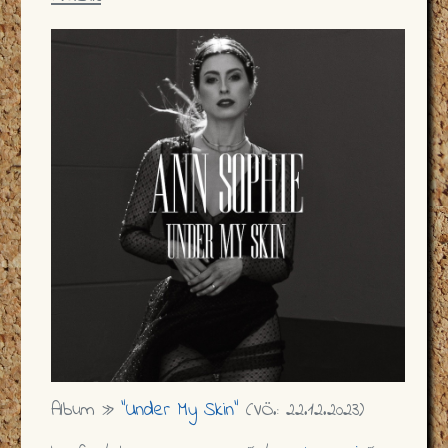
Album »
"Under My Skin"
(VÖ.: 22.12.2023)