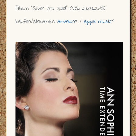
Album "Silver Into Gold" (VÖ.: 24.04.2015)
kaufen/streamen:
amazon
* /
apple music
*