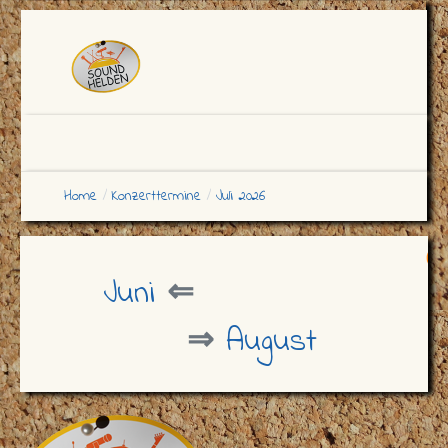
Home
Konzerttermine
Juli 2026
Juni
⇐
⇒
August