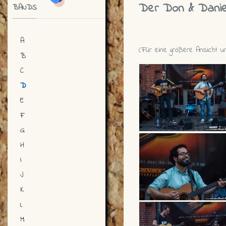
Der Don & Dani
BANDS
A
(Für eine größere Ansicht un
B
C
D
E
F
G
H
I
J
K
L
M