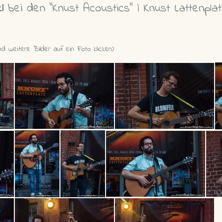
el
bei den "Knust Acoustics" | Knust Lattenpla
d weitere Bilder auf ein Foto klicken)