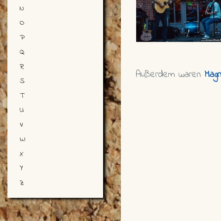
N
O
P
Q
R
Außerdem waren
Magn
S
T
U
V
W
X
Y
Z