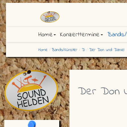
Home
Konzerttermine
Bands/
Home
Bands/Künstler
D
Der Don und Daniel
Der Don u