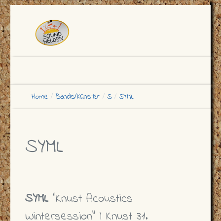
Home
Bands/Künstler
S
SYML
SYML
SYML
"Knust Acoustics
Wintersession" | Knust 31.