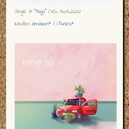
Single »
"Mojo"
(VÖ.: 10.07.2020)
kaufen:
amazon
* /
iTunes
*