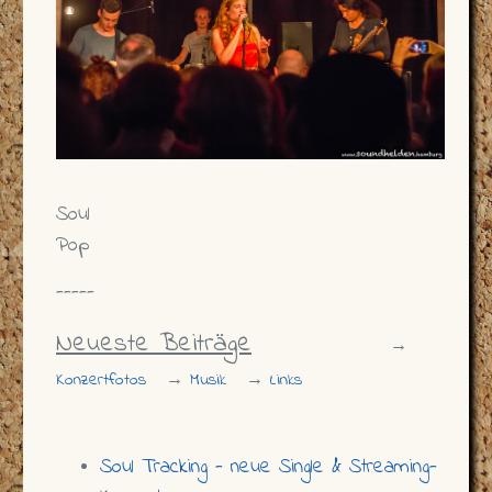
Soul
Pop
-----
Neueste Beiträge
→
Konzertfotos
→
Musik
→
Links
Soul Tracking - neue Single & Streaming-