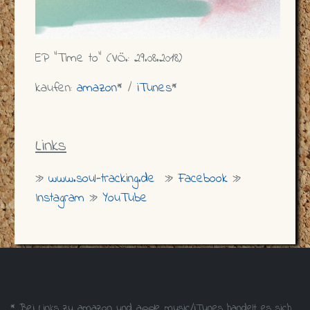
EP "Time to" (VÖ.: 29.08.2018)
kaufen:
amazon
* /
iTunes
*
Links
»
www.soul-tracking.de
»
Facebook
»
Instagram
»
YouTube
* Bei Links zu amazon und apple music/iTunes handelt es sich