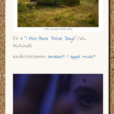
EP »
"I Feel Alone These Days"
(VÖ.:
14.07.2023)
kaufen/streamen:
amazon
* /
apple music
*