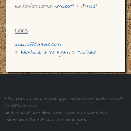
kaufen/streamen:
amazon
* /
iTunes
*
Links
www.officialavec.com
»
Facebook
»
Instagram
»
YouTube
* Bei Links zu amazon und apple music/iTunes handelt es sich
um Affiliate-Links.
Mit dem Kauf über diese Links kannst du Soundhelden
unterstützen, für dich bleibt der Preis gleich.