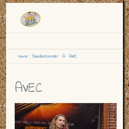
Home
Bands/Künstler
A
AVEC
AVEC