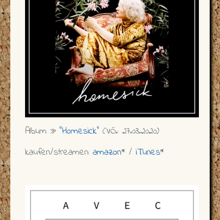
Album »
"Homesick"
(VÖ.: 27.03.2020)
kaufen/streamen:
amazon
* /
iTunes
*