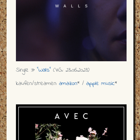
Single »
"Walls"
(VÖ.: 23.06.2023)
kaufen/streamen:
amazon
* /
apple music
*