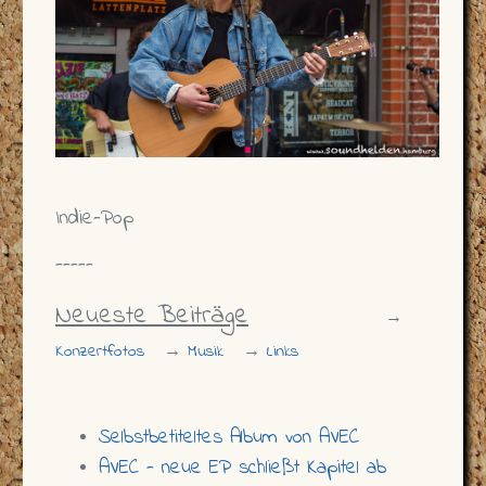
Indie-Pop
-----
Neueste Beiträge
→
Konzertfotos
→
Musik
→
Links
Selbstbetiteltes Album von AVEC
AVEC - neue EP schließt Kapitel ab