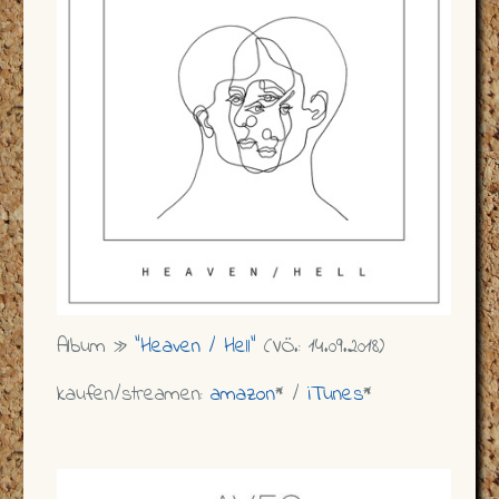
Album »
"Heaven / Hell"
(VÖ.: 14.09.2018)
kaufen/streamen:
amazon
* /
iTunes
*