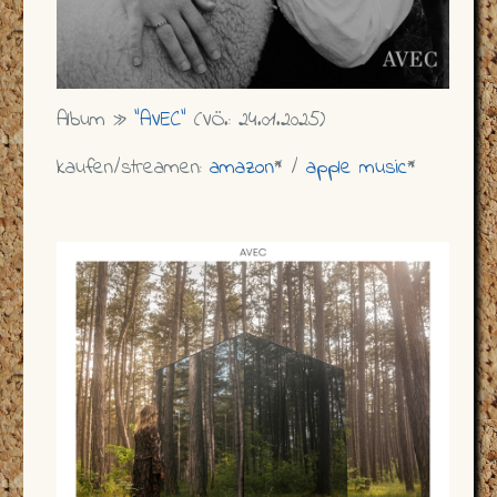
Album »
"AVEC"
(VÖ.: 24.01.2025)
kaufen/streamen:
amazon
* /
apple music
*