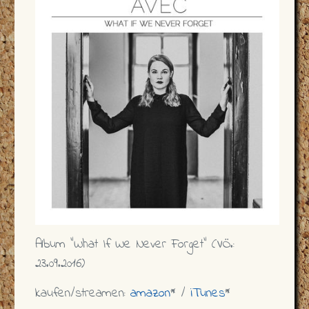
Album "What If We Never Forget" (VÖ.:
23.09.2016)
kaufen/streamen:
amazon
* /
iTunes
*