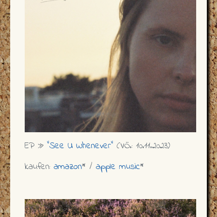
EP »
"See U Whenever"
(VÖ.: 10.11.2023)
kaufen:
amazon
* /
apple music
*