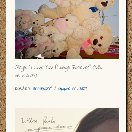
Single "I Love You Always Forever" (VÖ.:
06.09.2024)
kaufen:
amazon
* /
apple music
*