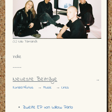
(c) Nilo Yamandi
Indie
-----
Neueste Beiträge
→
Konzertfotos
→
Musik
→
Links
Zweite EP von Willow Parlo