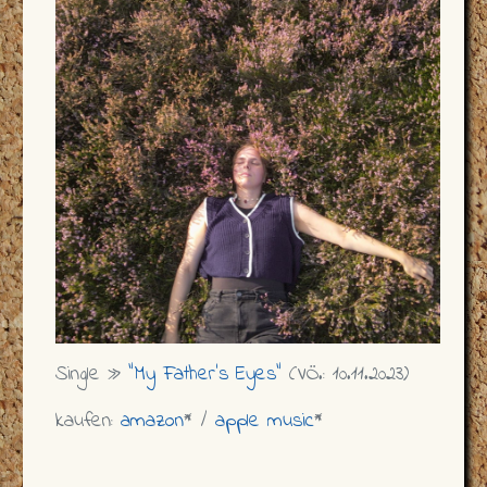
Single »
"My Father's Eyes"
(VÖ.: 10.11.2023)
kaufen:
amazon
* /
apple music
*