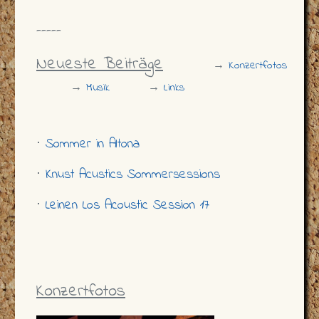
-----
Neueste Beiträge
→
Konzertfotos
→
Musik
→
Links
⋅
Sommer in Altona
⋅
Knust Acustics Sommersessions
⋅
Leinen Los Acoustic Session 17
Konzertfotos