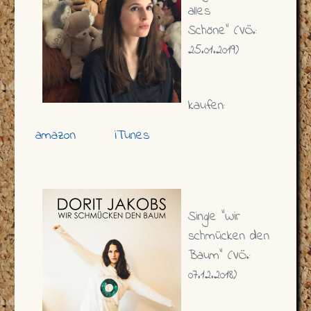
alles
Schöne" (VÖ.:
25.01.2019)
kaufen:
amazon
iTunes
Single "Wir
schmücken den
Baum" (VÖ.:
07.12.2018)