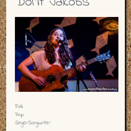
Dorit Jakobs
Folk
Pop
SingerSongwriter